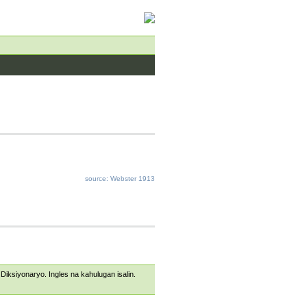
source: Webster 1913
s Diksiyonaryo. Ingles na kahulugan isalin.