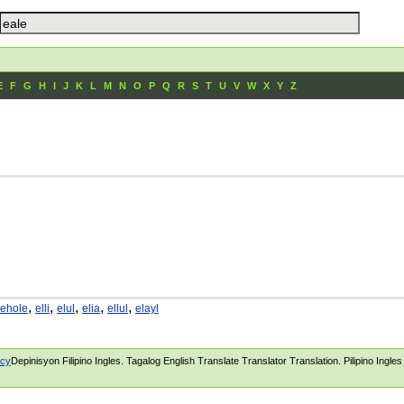
E
F
G
H
I
J
K
L
M
N
O
P
Q
R
S
T
U
V
W
X
Y
Z
,
,
,
,
,
ehole
elli
elul
elia
ellul
elayl
icy
Depinisyon Filipino Ingles. Tagalog English Translate Translator Translation. Pilipino Ingle