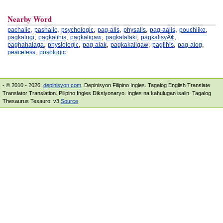
Nearby Word
,
,
,
,
,
,
,
pachalic
pashalic
psychologic
pag-alis
physalis
pag-aalis
pouchlike
,
,
,
,
,
pagkalugi
pagkalihis
pagkaligaw
pagkalalaki
pagkalisyÃ¢
,
,
,
,
,
,
paghahalaga
physiologic
pag-alak
pagkakaligaw
paglihis
pag-alog
,
peaceless
posologic
- © 2010 - 2026.
depinisyon.com
. Depinisyon Filipino Ingles. Tagalog English Translate
Translator Translation. Pilipino Ingles Diksiyonaryo. Ingles na kahulugan isalin. Tagalog
Thesaurus Tesauro. v3
Source