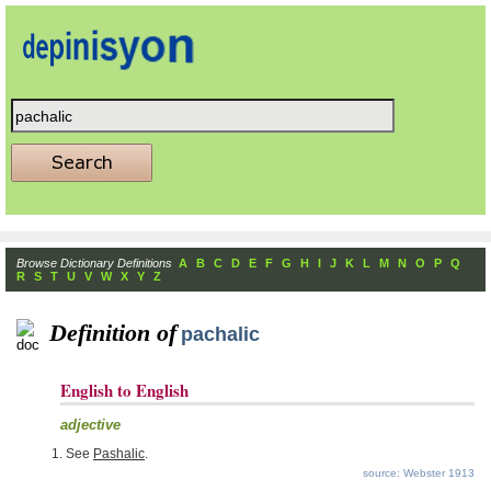
Browse Dictionary Definitions
A
B
C
D
E
F
G
H
I
J
K
L
M
N
O
P
Q
R
S
T
U
V
W
X
Y
Z
Definition of
pachalic
English to English
adjective
See
Pashalic
.
source: Webster 1913