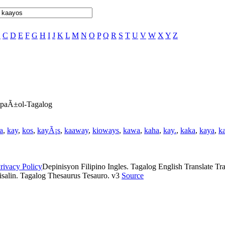
B
C
D
E
F
G
H
I
J
K
L
M
N
O
P
Q
R
S
T
U
V
W
X
Y
Z
EspaÃ±ol-Tagalog
a
,
kay
,
kos
,
kayÃ¡s
,
kaaway
,
kioways
,
kawa
,
kaha
,
kay.
,
kaka
,
kaya
,
k
rivacy Policy
Depinisyon Filipino Ingles. Tagalog English Translate Tran
isalin. Tagalog Thesaurus Tesauro. v3
Source