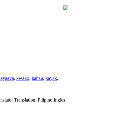
aayaaya
,
kwako
,
kahau
,
kayak
,
slator Translation. Pilipino Ingles