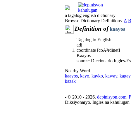
a tagalog english dictionary
Browse Dictionary Definitions
A
Definition of
kaayos
Tagalog to English
adj
coordinate [coÃ³rdinet]
Kaayos
source: Diccionario Ingles-
Nearby Word
kaayos
,
kayo
,
kayko
,
kaway
,
kagay
kazak
- © 2010 - 2026.
depinisyon.com
.
P
Diksiyonaryo. Ingles na kahulugan 