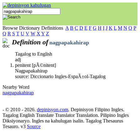
Browse Dictionary Definitions
A
B
C
D
E
F
G
H
I
J
K
L
M
N
O
P
Q
R
S
T
U
V
W
X
Y
Z
Definition of
nagpapakahirap
Tagalog to English
adj
penitent [pÃ©nitent]
Nagpapakahirap
source: Diccionario Ingles-EspaÃ±ol-Tagalog
Nearby Word
nagpapakahirap
- © 2010 - 2026.
depinisyon.com
. Depinisyon Filipino Ingles.
Tagalog English Translate Translator Translation. Pilipino Ingles
Diksiyonaryo. Ingles na kahulugan isalin. Tagalog Thesaurus
Tesauro. v3
Source