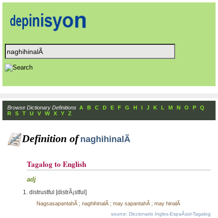
Browse Dictionary Definitions
A
B
C
D
E
F
G
H
I
J
K
L
M
N
O
P
Q
R
S
T
U
V
W
X
Y
Z
Definition of
naghihinalÃ
Tagalog to English
adj
distrustful [distrÃ¡stful]
NagsasapantahÃ ; naghihinalÃ ; may sapantahÃ ; may hinalÃ
source: Diccionario Ingles-EspaÃ±ol-Tagalog