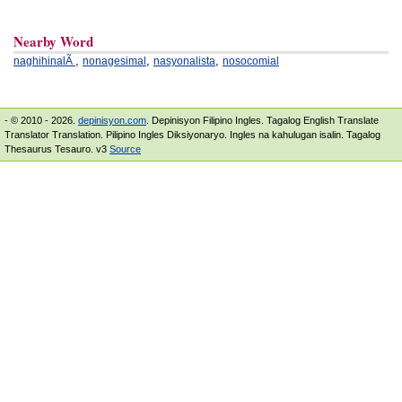
Nearby Word
,
,
,
naghihinalÃ
nonagesimal
nasyonalista
nosocomial
- © 2010 - 2026.
depinisyon.com
. Depinisyon Filipino Ingles. Tagalog English Translate
Translator Translation. Pilipino Ingles Diksiyonaryo. Ingles na kahulugan isalin. Tagalog
Thesaurus Tesauro. v3
Source